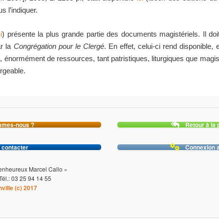
s l’indiquer.
i
) présente la plus grande partie des documents magistériels. Il doi
ar la
Congrégation pour le Clergé
. En effet, celui-ci rend disponible,
, énormément de ressources, tant patristiques, liturgiques que magist
argeable.
mmes-nous ?
Retour à la 
 contacter
Connexion a
ienheureux Marcel Callo »
él.: 03 25 94 14 55
ville (c) 2017