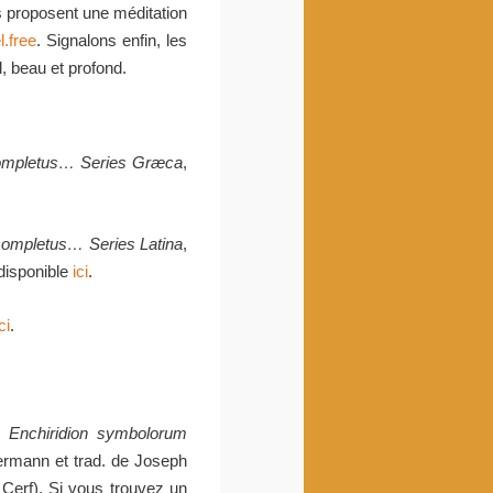
s proposent une méditation
l.free
. Signalons enfin, les
l, beau et profond.
completus… Series Græca
,
completus… Series Latina
,
 disponible
ici
.
ci
.
r.
Enchiridion symbolorum
nermann et trad. de Joseph
Cerf). Si vous trouvez un