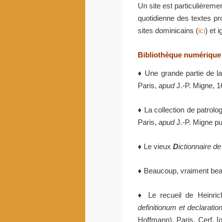
Un site est particulièreme
quotidienne des textes pro
sites dominicains (
ici
) et 
Bibliothèque numérique
♦ Une grande partie de l
Paris,
apud
J.-P. Migne, 1
♦ La collection de patrolo
Paris,
apud
J.-P. Migne pu
♦ Le vieux
D
ictionnaire d
♦ Beaucoup, vraiment beau
♦ Le recueil de Heinri
definitionum et declarati
Hoffmann), Paris, Cerf, [o