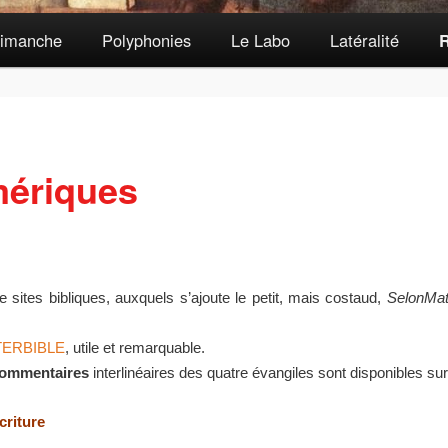
dimanche
Polyphonies
Le Labo
Latéralité
R
mériques
e sites bibliques, auxquels s’ajoute le petit, mais costaud,
SelonMat
TERBIBLE
, utile et remarquable.
ommentaires
interlinéaires des quatre évangiles sont disponibles sur 
criture