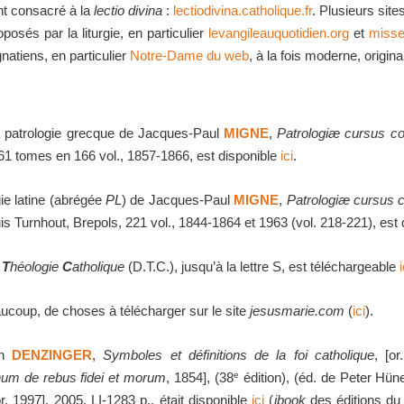
nt consacré à la
lectio divina
:
lectiodivina.catholique.fr
.
Plusieurs site
posés par la liturgie, en particulier
levangileauquotidien.org
et
misse
ignatiens, en particulier
Notre-Dame du web
, à la fois moderne, origina
a patrologie grecque de Jacques-Paul
MIGNE
,
Patrologiæ cursus 
61 tomes en 166 vol., 1857-1866, est disponible
ici
.
gie latine (abrégée
PL
) de Jacques-Paul
MIGNE
,
Patrologiæ cursus 
is Turnhout, Brepols, 221 vol., 1844-1864 et 1963 (vol. 218-221), est
e
T
héologie
C
atholique
(D.T.C.), jusqu’à la lettre S, est téléchargeable
i
coup, de choses à télécharger sur le site
jesusmarie.com
(
ici
).
ch
DENZINGER
,
Symboles et définitions de la foi catholique
, [o
e
onum de rebus fidei et morum
, 1854], (38
édition), (éd. de Peter Hü
r. 1997], 2005, LI-1283 p., était disponible
ici
(
ibook
des éditions du 