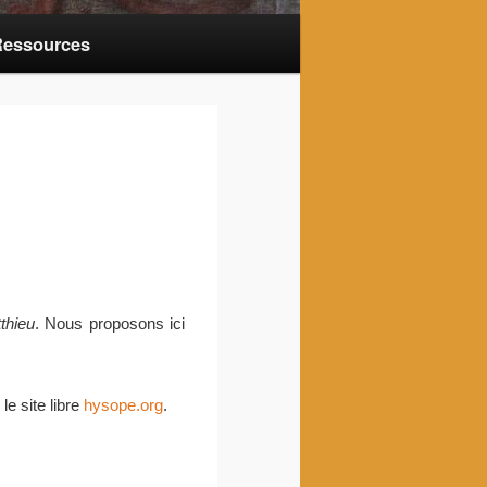
essources
thieu
. Nous proposons ici
le site libre
hysope.org
.