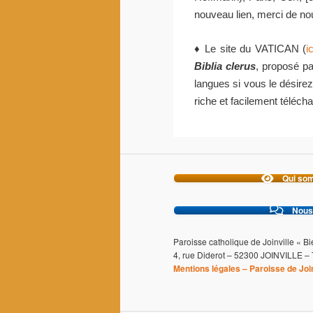
nouveau lien, merci de nou
♦ Le site du VATICAN (
ic
Biblia clerus
, proposé p
langues si vous le désirez
riche et facilement téléch
Qui so
Nous
Paroisse catholique de Joinville « B
4, rue Diderot – 52300 JOINVILLE – T
Mentions légales – Paroisse de Join