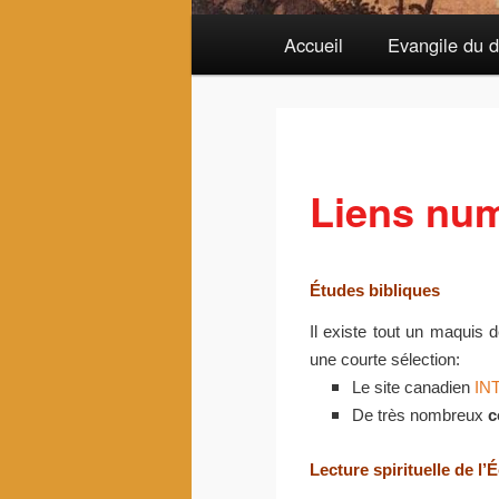
Menu
Accueil
Evangile du 
principal
Liens nu
Études bibliques
Il existe tout un maquis d
une courte sélection:
Le site canadien
IN
De très nombreux
c
Lecture spirituelle de l’É