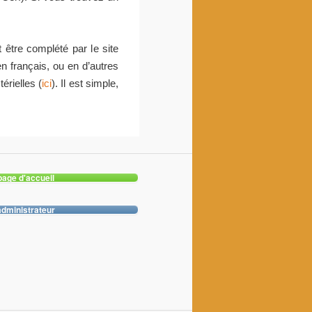
t être complété par l
e site
 en français, ou en d’autres
érielles (
ici
). Il est simple,
page d'accueil
dministrateur